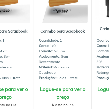
Cari
para Scrapbook
Carimbo para Scrapbook
:
1
Quantidade:
1
Quanti
1x0
x4
5x5
Sem
Sem
to
Revestimento
303
deira -
Material:
Madeira -
Material
Quadrado
Retangu
 dias
Produção:
5 dias
Produç
e para ver o
Logue-se para ver o
Logu
preço
preço
ista no PIX
À vista no PIX