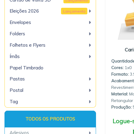
Lançamento
Eleições 2026
Lançamento
Envelopes
Folders
Folhetos e Flyers
Car
Ímãs
Quantidade
Papel Timbrado
1x0
3.
Pastas
Revestimen
Postal
Material:
Ma
Retangular
Tag
Produção:
5
Logue-s
Adesivos