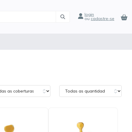
login
ou
cadastre-se