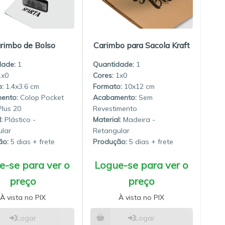
rimbo de Bolso
Carimbo para Sacola Kraft
dade:
1
Quantidade:
1
1x0
1x0
1.4x3.6
10x12
Colop Pocket
Sem
lus 20
Revestimento
:
Plástico -
Material:
Madeira -
lar
Retangular
ão:
5 dias
Produção:
5 dias
e-se para ver o
Logue-se para ver o
preço
preço
À vista no PIX
À vista no PIX
Logar
Logar