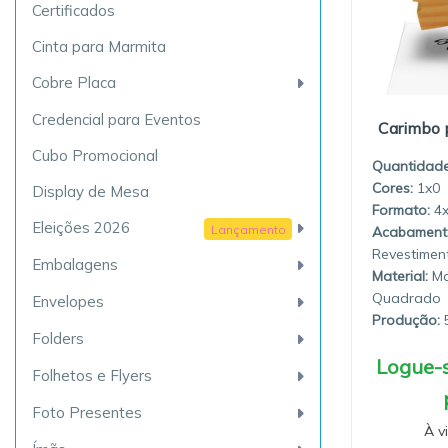
Certificados
Cinta para Marmita
Cobre Placa
Credencial para Eventos
Carimbo 
Cubo Promocional
Quantidade
1x0
Display de Mesa
4
Eleições 2026
Lançamento
Revestimen
Embalagens
Material:
Ma
Quadrado
Envelopes
Produção:
5
Folders
Logue-s
Folhetos e Flyers
Foto Presentes
À v