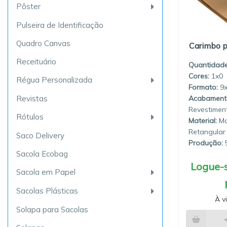
Pôster
Pulseira de Identificação
Quadro Canvas
Carimbo p
Receituário
Quantidade
1x0
Régua Personalizada
9
Revistas
Revestimen
Rótulos
Material:
Ma
Retangular
Saco Delivery
Produção:
5
Sacola Ecobag
Logue-s
Sacola em Papel
Sacolas Plásticas
À v
Solapa para Sacolas