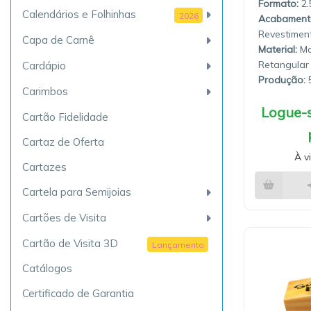
2
Calendários e Folhinhas
2026
Revestimen
Capa de Carnê
Material:
Ma
Retangular
Cardápio
Produção:
5
Carimbos
Logue-s
Cartão Fidelidade
Cartaz de Oferta
À v
Cartazes
Cartela para Semijoias
Cartões de Visita
Cartão de Visita 3D
Lançamento
Catálogos
Certificado de Garantia