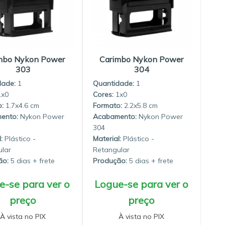
mbo Nykon Power
Carimbo Nykon Power
303
304
dade:
1
Quantidade:
1
1x0
1x0
1.7x4.6
2.2x5.8
Nykon Power
Nykon Power
304
:
Plástico -
Material:
Plástico -
lar
Retangular
ão:
5 dias
Produção:
5 dias
e-se para ver o
Logue-se para ver o
preço
preço
À vista no PIX
À vista no PIX