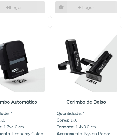
Logar
Logar
imbo Automático
Carimbo de Bolso
dade:
1
Quantidade:
1
1x0
1x0
1.7x4.6
1.4x3.6
Economy Colop
Nykon Pocket