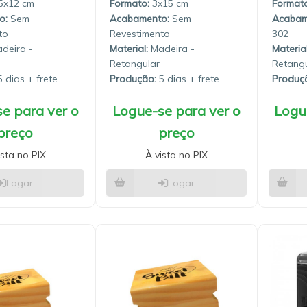
.5x12
3x15
Sem
Sem
to
Revestimento
302
deira -
Material:
Madeira -
Material
Retangular
Retangu
 dias
Produção:
5 dias
Produç
e para ver o
Logue-se para ver o
Logu
preço
preço
ista no PIX
À vista no PIX
Logar
Logar