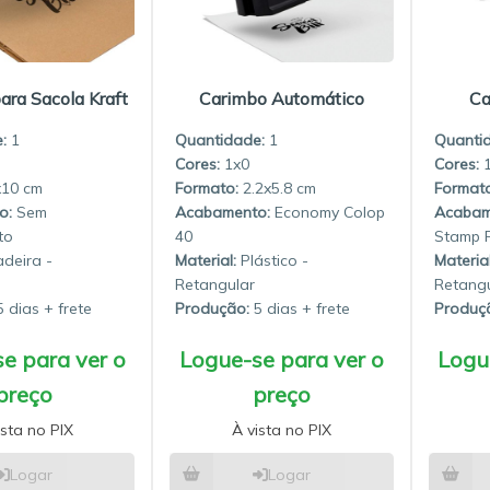
ara Sacola Kraft
Carimbo Automático
Ca
:
1
Quantidade:
1
Quanti
1x0
x10
2.2x5.8
Sem
Economy Colop
to
40
Stamp P
deira -
Material:
Plástico -
Material
Retangular
Retangu
 dias
Produção:
5 dias
Produç
e para ver o
Logue-se para ver o
Logu
preço
preço
ista no PIX
À vista no PIX
Logar
Logar