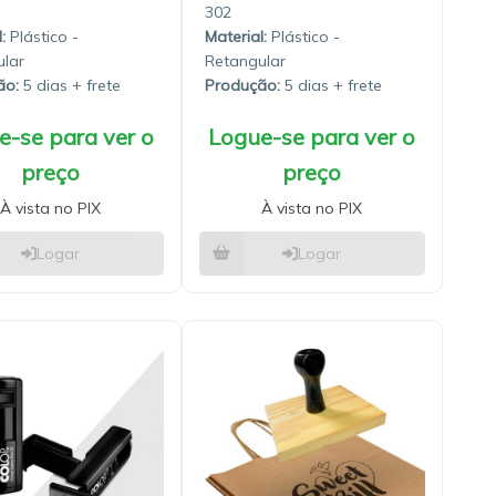
302
:
Plástico -
Material:
Plástico -
lar
Retangular
ão:
5 dias
Produção:
5 dias
e-se para ver o
Logue-se para ver o
preço
preço
À vista no PIX
À vista no PIX
Logar
Logar