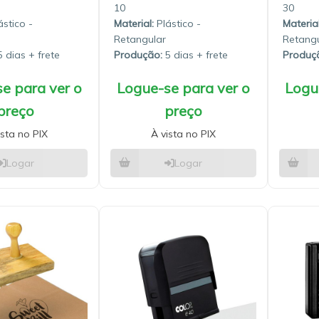
10
30
stico -
Material:
Plástico -
Material
Retangular
Retangu
 dias
Produção:
5 dias
Produç
e para ver o
Logue-se para ver o
Logu
preço
preço
ista no PIX
À vista no PIX
Logar
Logar