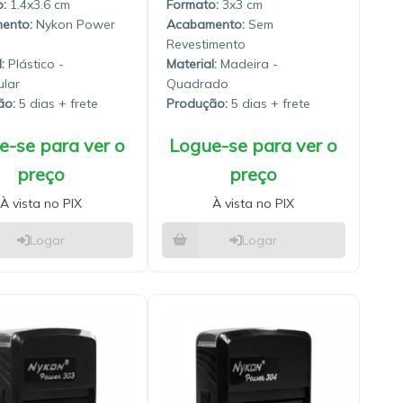
1.4x3.6
3x3
Nykon Power
Sem
Revestimento
:
Plástico -
Material:
Madeira -
lar
Quadrado
ão:
5 dias
Produção:
5 dias
e-se para ver o
Logue-se para ver o
preço
preço
À vista no PIX
À vista no PIX
Logar
Logar