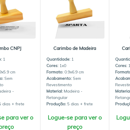
imbo CNPJ
Carimbo de Madeira
Car
:
1
Quantidade:
1
Quanti
1x0
9x5.9
0.9x6.9
Sem
Sem
to
Revestimento
Revesti
deira -
Material:
Madeira -
Material
Retangular
Retangu
 dias
Produção:
5 dias
Produç
e para ver o
Logue-se para ver o
Logu
preço
preço