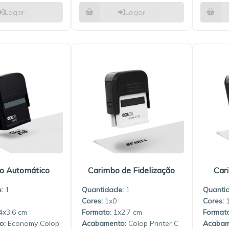
Logar
Logar
o Automático
Carimbo de Fidelização
Car
:
1
Quantidade:
1
Quanti
1x0
4x3.6
1x2.7
Economy Colop
Colop Printer C