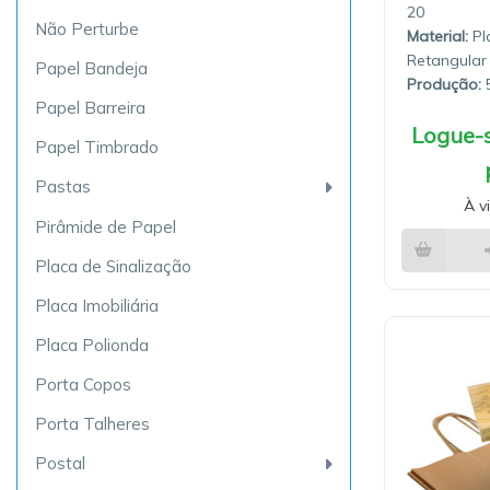
20
Não Perturbe
Material:
Plá
Retangular
Papel Bandeja
Produção:
5
Papel Barreira
Logue-s
Papel Timbrado
Pastas
À v
Pirâmide de Papel
Placa de Sinalização
Placa Imobiliária
Placa Polionda
Porta Copos
Porta Talheres
Postal