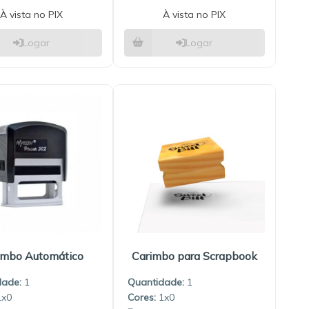
À vista no PIX
À vista no PIX
Logar
Logar
imbo Automático
Carimbo para Scrapbook
dade:
1
Quantidade:
1
1x0
1x0