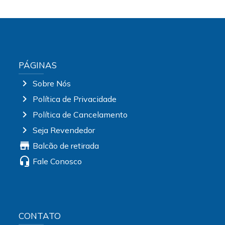
PÁGINAS
chevron_right
Sobre Nós
chevron_right
Política de Privacidade
chevron_right
Política de Cancelamento
chevron_right
Seja Revendedor
store
Balcão de retirada
headset_mic
Fale Conosco
CONTATO