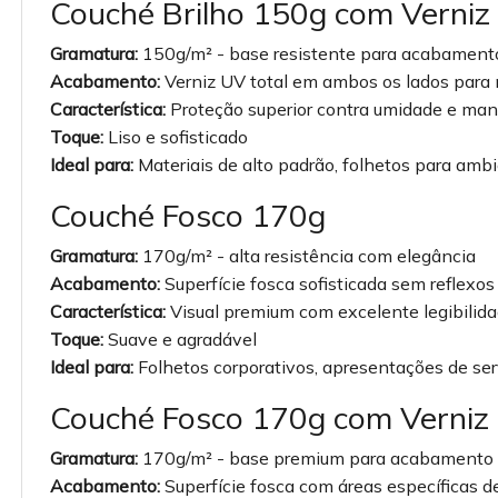
Couché Brilho 150g com Verniz 
Gramatura:
150g/m² - base resistente para acabamento
Acabamento:
Verniz UV total em ambos os lados para 
Característica:
Proteção superior contra umidade e man
Toque:
Liso e sofisticado
Ideal para:
Materiais de alto padrão, folhetos para amb
Couché Fosco 170g
Gramatura:
170g/m² - alta resistência com elegância
Acabamento:
Superfície fosca sofisticada sem reflexos
Característica:
Visual premium com excelente legibilid
Toque:
Suave e agradável
Ideal para:
Folhetos corporativos, apresentações de serv
Couché Fosco 170g com Verniz 
Gramatura:
170g/m² - base premium para acabamento s
Acabamento:
Superfície fosca com áreas específicas d