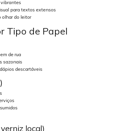
 vibrantes
isual para textos extensos
olhar do leitor
r Tipo de Papel
gem de rua
s sazonais
dápios descartáveis
)
s
erviços
resumidos
erniz local)