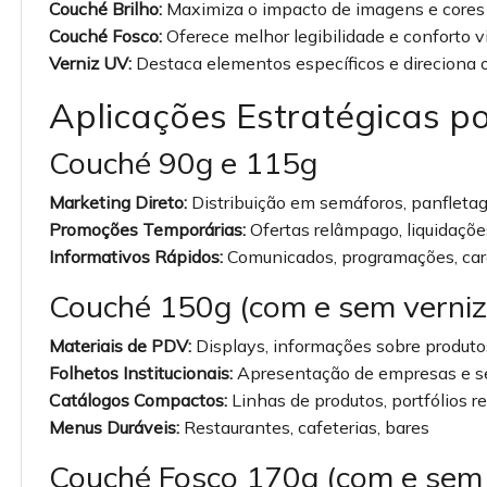
Couché Brilho:
Maximiza o impacto de imagens e cores
Couché Fosco:
Oferece melhor legibilidade e conforto v
Verniz UV:
Destaca elementos específicos e direciona o 
Aplicações Estratégicas po
Couché 90g e 115g
Marketing Direto:
Distribuição em semáforos, panfleta
Promoções Temporárias:
Ofertas relâmpago, liquidaçõe
Informativos Rápidos:
Comunicados, programações, car
Couché 150g (com e sem verniz
Materiais de PDV:
Displays, informações sobre produto
Folhetos Institucionais:
Apresentação de empresas e s
Catálogos Compactos:
Linhas de produtos, portfólios 
Menus Duráveis:
Restaurantes, cafeterias, bares
Couché Fosco 170g (com e sem v