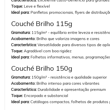
Característica:
Excelente custo-benefício para grandes
Toque:
Leve e flexível
Ideal para:
Panfletos promocionais, flyers de distribui
Couché Brilho 115g
Gramatura:
115g/m² - equilíbrio entre leveza e resistên
Acabamento:
Brilho que valoriza imagens e cores
Característica:
Versatilidade para diversos tipos de apl
Toque:
Agradável com boa rigidez
Ideal para:
Folhetos informativos, menus, programações
Couché Brilho 150g
Gramatura:
150g/m² - resistência e qualidade superior
Acabamento:
Brilho intenso para cores vibrantes
Característica:
Durabilidade e apresentação premium
Toque:
Encorpado e substancial
Ideal para:
Catálogos compactos, folhetos de produtos 