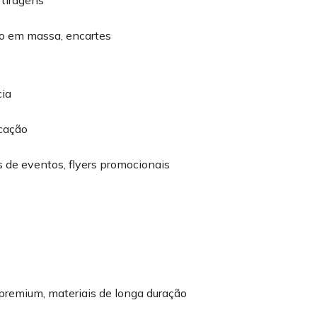
 tiragens
ção em massa, encartes
cia
icação
 de eventos, flyers promocionais
premium, materiais de longa duração