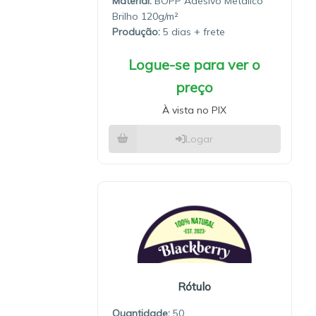
Material:
BOPP Adesivo Metálico
Brilho 120g/m²
Produção:
5 dias
Logue-se para ver o
preço
À vista no PIX
Logar
Rótulo
Quantidade:
50