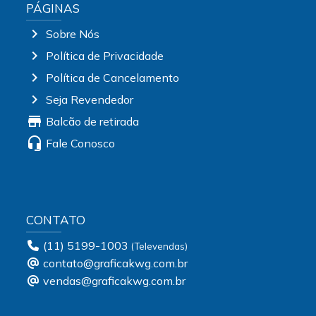
PÁGINAS
chevron_right
Sobre Nós
chevron_right
Política de Privacidade
chevron_right
Política de Cancelamento
chevron_right
Seja Revendedor
store
Balcão de retirada
headset_mic
Fale Conosco
CONTATO
(11) 5199-1003
contato@graficakwg.com.br
vendas@graficakwg.com.br