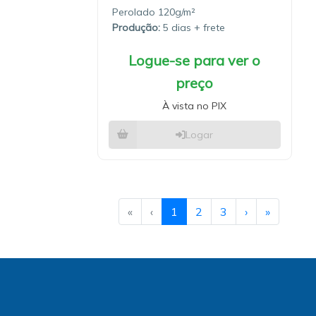
Perolado 120g/m²
Produção:
5 dias
Logue-se para ver o
preço
À vista no PIX
Logar
«
‹
1
2
3
›
»