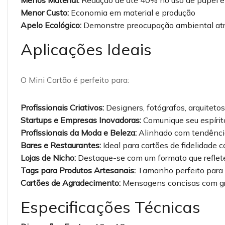
Menos Material:
Redução de até 40% no uso de papel e
Menor Custo:
Economia em material e produção
Apelo Ecológico:
Demonstre preocupação ambiental atr
Aplicações Ideais
O Mini Cartão é perfeito para:
Profissionais Criativos:
Designers, fotógrafos, arquiteto
Startups e Empresas Inovadoras:
Comunique seu espírito
Profissionais da Moda e Beleza:
Alinhado com tendência
Bares e Restaurantes:
Ideal para cartões de fidelidade
Lojas de Nicho:
Destaque-se com um formato que reflete
Tags para Produtos Artesanais:
Tamanho perfeito para 
Cartões de Agradecimento:
Mensagens concisas com g
Especificações Técnicas