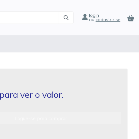
login
ou
cadastre-se
para ver o valor.
Logue-se para comprar