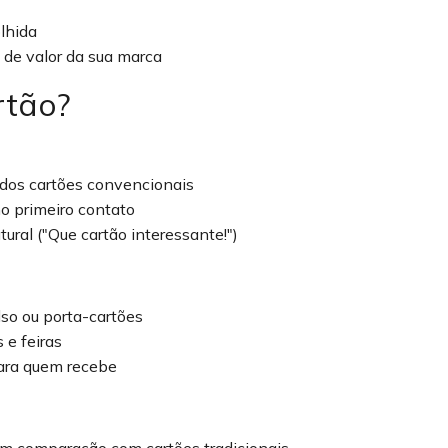
lhida
de valor da sua marca
rtão?
os cartões convencionais
 primeiro contato
ral ("Que cartão interessante!")
lso ou porta-cartões
 e feiras
ra quem recebe