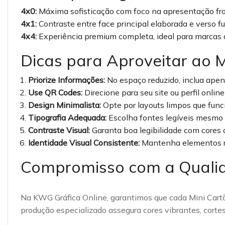
4x0:
Máxima sofisticação com foco na apresentação fro
4x1:
Contraste entre face principal elaborada e verso f
4x4:
Experiência premium completa, ideal para marcas d
Dicas para Aproveitar ao
Priorize Informações:
No espaço reduzido, inclua apena
Use QR Codes:
Direcione para seu site ou perfil onli
Design Minimalista:
Opte por layouts limpos que fu
Tipografia Adequada:
Escolha fontes legíveis mesmo
Contraste Visual:
Garanta boa legibilidade com cores 
Identidade Visual Consistente:
Mantenha elementos r
Compromisso com a Quali
Na KWG Gráfica Online, garantimos que cada Mini Cart
produção especializado assegura cores vibrantes, cor