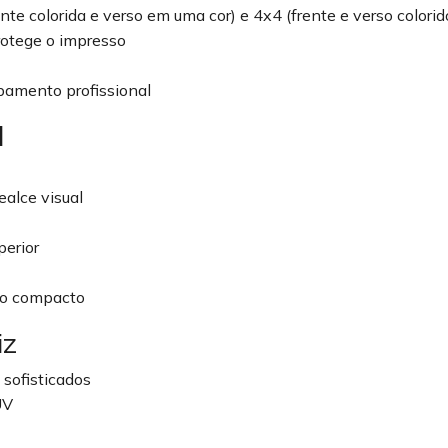
nte colorida e verso em uma cor) e 4x4 (frente e verso colorid
protege o impresso
bamento profissional
l
ealce visual
perior
to compacto
iz
sofisticados
UV