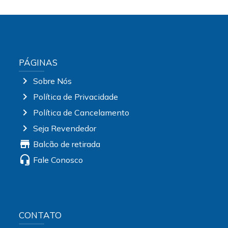
PÁGINAS
chevron_right
Sobre Nós
chevron_right
Política de Privacidade
chevron_right
Política de Cancelamento
chevron_right
Seja Revendedor
store
Balcão de retirada
headset_mic
Fale Conosco
CONTATO