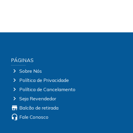
PÁGINAS
chevron_right
Sobre Nós
chevron_right
Política de Privacidade
chevron_right
Política de Cancelamento
chevron_right
Seja Revendedor
store
Balcão de retirada
headset_mic
Fale Conosco