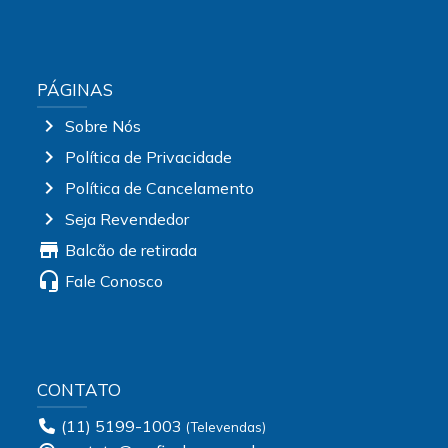
PÁGINAS
chevron_right
Sobre Nós
chevron_right
Política de Privacidade
chevron_right
Política de Cancelamento
chevron_right
Seja Revendedor
store
Balcão de retirada
headset_mic
Fale Conosco
CONTATO
(11) 5199-1003