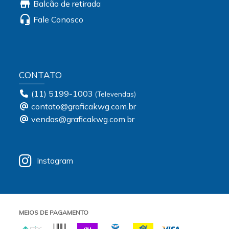
store
Balcão de retirada
headset_mic
Fale Conosco
CONTATO
(11) 5199-1003
contato@graficakwg.com.br
vendas@graficakwg.com.br
Instagram
MEIOS DE PAGAMENTO