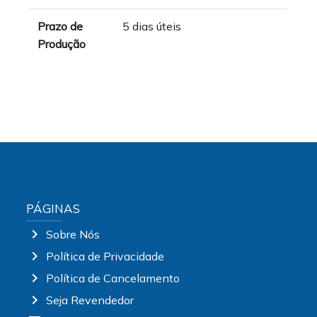
Prazo de
5 dias úteis
Produção
PÁGINAS
chevron_right
Sobre Nós
chevron_right
Política de Privacidade
chevron_right
Política de Cancelamento
chevron_right
Seja Revendedor